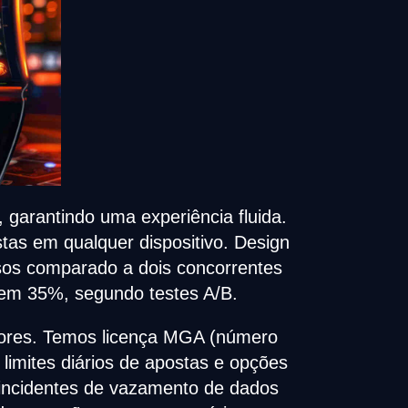
garantindo uma experiência fluida.
tas em qualquer dispositivo. Design
sos comparado a dois concorrentes
 em 35%, segundo testes A/B.
atores. Temos licença MGA (número
imites diários de apostas e opções
 incidentes de vazamento de dados