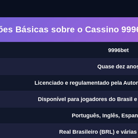
ões Básicas sobre o Cassino 9996
9996bet
Quase dez ano
Licenciado e regulamentado pela Autor
Disponível para jogadores do Brasil e
Português, Inglês, Espan
Real Brasileiro (BRL) e vária