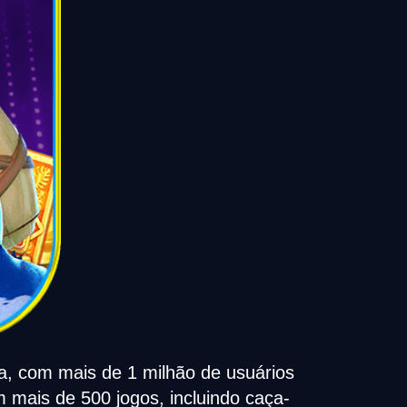
a, com mais de 1 milhão de usuários
m mais de 500 jogos, incluindo caça-