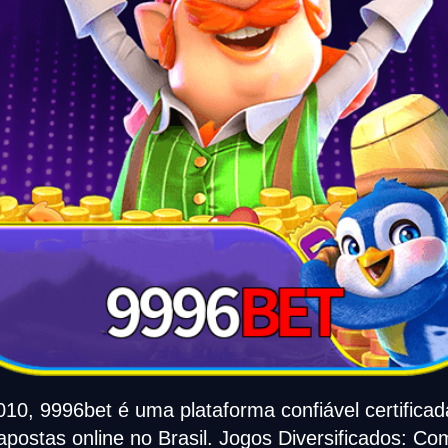
10, 9996bet é uma plataforma confiável certificad
apostas online no Brasil. Jogos Diversificados: Co