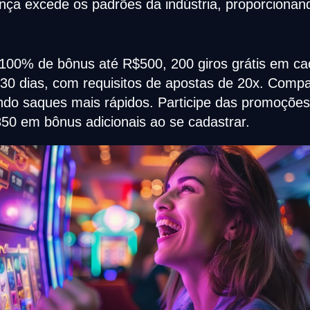
ça excede os padrões da indústria, proporcionand
00% de bônus até R$500, 200 giros grátis em ca
30 dias, com requisitos de apostas de 20x. Compa
do saques mais rápidos. Participe das promoções a
50 em bônus adicionais ao se cadastrar.