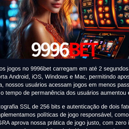
s jogos no 9996bet carregam em até 2 segundos, 
rta Android, iOS, Windows e Mac, permitindo apos
iva, nossos usuários acessam jogos em menos pas
ão, o tempo de permanência dos usuários aumentou
ografia SSL de 256 bits e autenticação de dois f
lementamos políticas de jogo responsável, como l
GRA aprova nossa prática de jogo justo, com zero