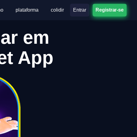
no
plataforma
colidir
Entrar
Registrar-se
lar em
et App