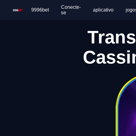
Conecte-
9996bet
aplicativo
jogo
se
Trans
Cassi