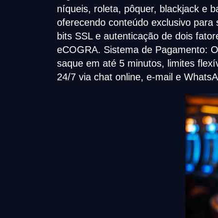
níqueis, roleta, pôquer, blackjack 
oferecendo conteúdo exclusivo para s
bits SSL e autenticação de dois fat
eCOGRA. Sistema de Pagamento: Ofer
saque em até 5 minutos, limites flex
24/7 via chat online, e-mail e What